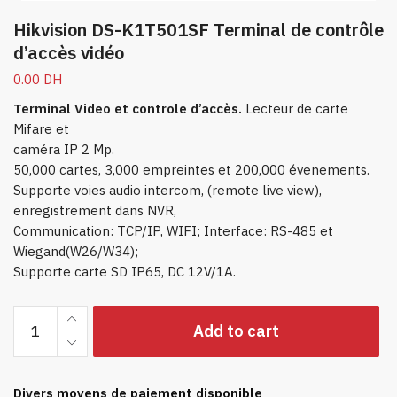
Hikvision DS-K1T501SF Terminal de contrôle
d’accès vidéo
0.00
DH
Terminal Video et controle d’accès.
Lecteur de carte
Mifare et
caméra IP 2 Mp.
50,000 cartes, 3,000 empreintes et 200,000 évenements.
Supporte voies audio intercom, (remote live view),
enregistrement dans NVR,
Communication: TCP/IP, WIFI; Interface: RS-485 et
Wiegand(W26/W34);
Supporte carte SD IP65, DC 12V/1A.
Hikvision
Add to cart
DS-
K1T501SF
Terminal
Divers moyens de paiement disponible