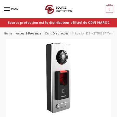
Passer
Aller
à
au
MENU
0
la
contenu
navigation
Source protection est le distributeur officiel de CDVI MAROC
Home
/
Accès & Présence
/
Contrôle d’accès
/
Hikvision DS-K1T501SF Termina