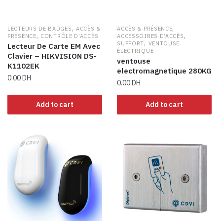
,
,
LECTEURS DE BADGES
ACCÈS &
ACCÈS & PRÉSENCE
,
,
PRÉSENCE
CONTRÔLE D’ACCÈS
ACCESSOIRES D’ACCÈS
,
SUPPORT
VENTOUSE
Lecteur De Carte EM Avec
ÉLECTRIQUE
Clavier – HIKVISION DS-
ventouse
K1102EK
electromagnetique 280KG
0.00
DH
0.00
DH
Add to cart
Add to cart