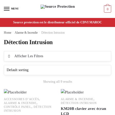
Passer
Aller
à
au
MENU
0
la
contenu
navigation
Source protection est le distributeur officiel de CDVI MAROC
Home
/
Alarme & Incendie
/
Détection Intrusion
Détection Intrusion
Afficher Les Filtres
Showing all 9 results
,
,
ACCESSOIRES D’ACCÈS
ALARME & INCENDIE
,
ALARME & INCENDIE
DÉTECTION INTRUSION
,
CONTRÔLE PANEL
DÉTECTION
KM20B clavier avec écran
INTRUSION
LCD