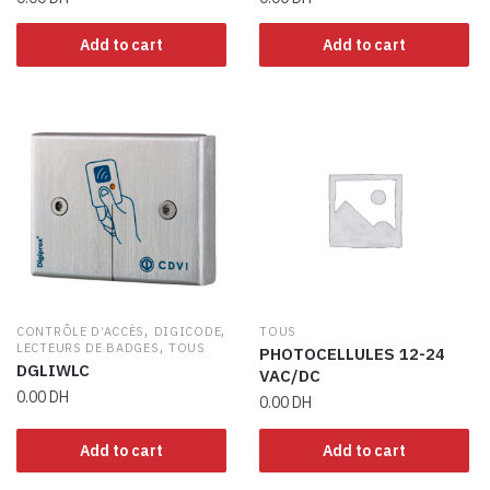
Add to cart
Add to cart
,
,
CONTRÔLE D’ACCÈS
DIGICODE
TOUS
,
LECTEURS DE BADGES
TOUS
PHOTOCELLULES 12-24
DGLIWLC
VAC/DC
0.00
DH
0.00
DH
Add to cart
Add to cart