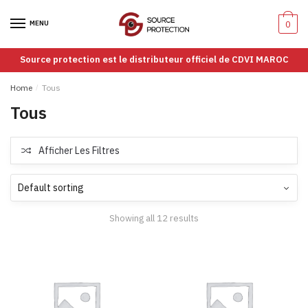
Passer
Aller
à
au
MENU
0
la
contenu
navigation
Source protection est le distributeur officiel de CDVI MAROC
Home
/
Tous
Tous
Afficher Les Filtres
Showing all 12 results