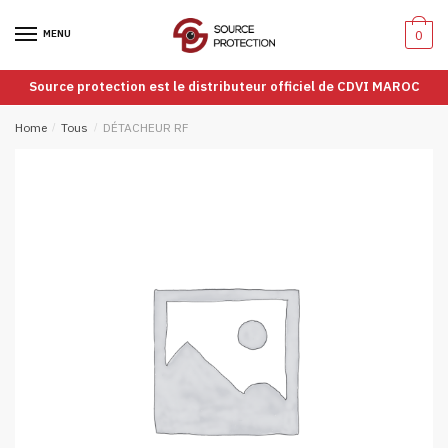
Passer
Aller
à
au
MENU
0
la
contenu
navigation
Source protection est le distributeur officiel de CDVI MAROC
Home
/
Tous
/
DÉTACHEUR RF