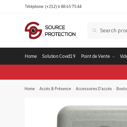
Passer
Aller
Téléphone: (+212) 6 88 65 75 44
à
au
la
contenu
navigation
Search
Search
for:
Home
Solution Covid19
Point de Vente
Vid
Home
Accès & Présence
Accessoires D’accès
Bouto
/
/
/