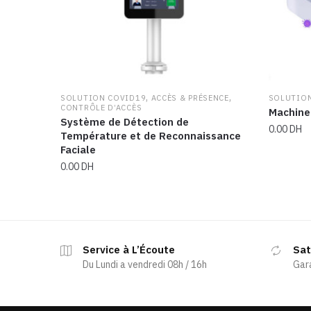
,
,
SOLUTION COVID19
ACCÈS & PRÉSENCE
SOLUTIO
CONTRÔLE D’ACCÈS
Machine
Système de Détection de
0.00
DH
Température et de Reconnaissance
Faciale
0.00
DH
Service à L’Écoute
Sat
Du Lundi a vendredi 08h / 16h
Gar