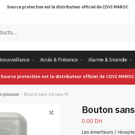
Source protection est le distributeur officiel de CDVI MAROC
éosurveillance
Accès & Présence
Alarme & Incendie
Source protection est le distributeur officiel de CDVI MAROC
n poussoir
Bouton sans clé sans fil
/
Bouton sans 
0.00
DH
Les émetteurs / récept