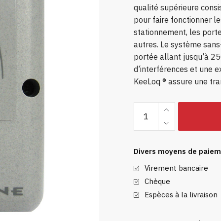
qualité supérieure consi
pour faire fonctionner l
stationnement, les porte
autres. Le système sans
portée allant jusqu’à 2
d’interférences et une ex
KeeLoq ® assure une tra
Bouton
sans
clé
sans
Divers moyens de paiem
fil
Virement bancaire
quantity
Chèque
Espèces à la livraison