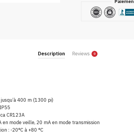
Paiement
Description
Reviews
0
) jusqu’à 400 m (1300 pi)
 IP55
3Vca CR123A
A en mode veille, 20 mA en mode transmission
ion : -20°C à +80 °C