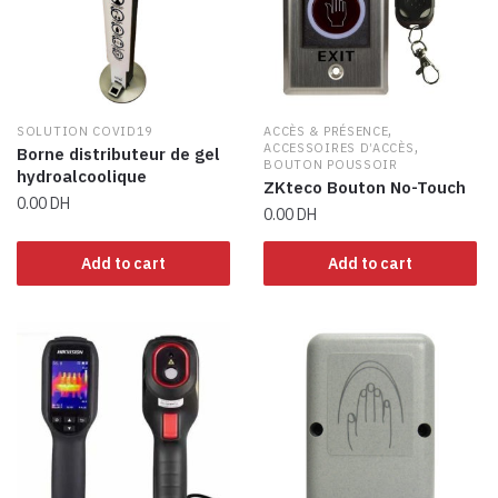
,
SOLUTION COVID19
ACCÈS & PRÉSENCE
,
ACCESSOIRES D’ACCÈS
Borne distributeur de gel
BOUTON POUSSOIR
hydroalcoolique
ZKteco Bouton No-Touch
0.00
DH
0.00
DH
Add to cart
Add to cart