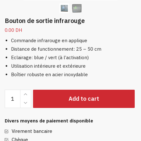
Bouton de sortie infrarouge
0.00
DH
Commande infrarouge en applique
Distance de functionnement: 25 – 50 cm
Eclairage: blue / vert (à l’activation)
Utilisation intérieure et extérieure
Boîtier robuste en acier inoxydable
Bouton
Add to cart
de
sortie
infrarouge
Divers moyens de paiement disponible
quantity
Virement bancaire
Chèque