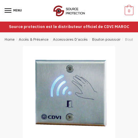
Passer
Aller
à
au
MENU
0
la
contenu
navigation
Source protection est le distributeur officiel de CDVI MAROC
Home
/
Accès & Présence
/
Accessoires D’accès
/
Bouton poussoir
/
Bouton 