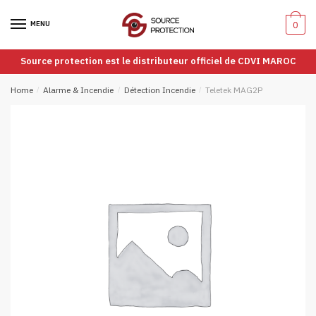
Passer
Aller
à
au
MENU
0
la
contenu
navigation
Source protection est le distributeur officiel de CDVI MAROC
Home
/
Alarme & Incendie
/
Détection Incendie
/
Teletek MAG2P