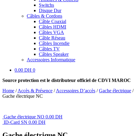
Switchs
Disque Dur
Câbles & Cordons
Câble Coaxial
Câbles HDMI
Câbles VGA
Câble Réseau
Câbles Incendie
Câbles TV
Câbles Speaker
Accessoires Informatique
0.00 DH
0
Source protection est le distributeur officiel de CDVI MAROC
Home
/
Accès & Présence
/
Accessoires D’accès
/
Gache électrique
/
Gache électrique NC
Gache électrique NO
0.00
DH
ID-Card SN
0.00
DH
Gache électrique NC