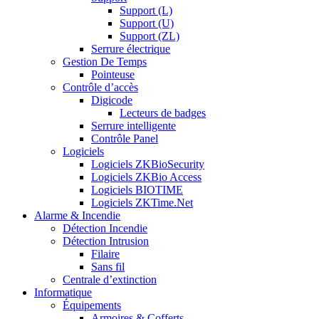
Support (L)
Support (U)
Support (ZL)
Serrure électrique
Gestion De Temps
Pointeuse
Contrôle d’accès
Digicode
Lecteurs de badges
Serrure intelligente
Contrôle Panel
Logiciels
Logiciels ZKBioSecurity
Logiciels ZKBio Access
Logiciels BIOTIME
Logiciels ZKTime.Net
Alarme & Incendie
Détection Incendie
Détection Intrusion
Filaire
Sans fil
Centrale d’extinction
Informatique
Équipements
Armoires & Cofferts