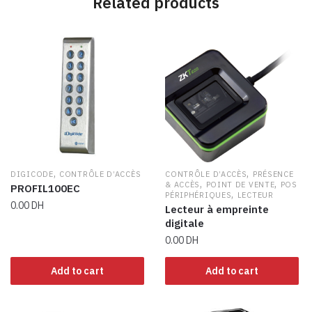
Related products
,
,
DIGICODE
CONTRÔLE D’ACCÈS
CONTRÔLE D’ACCÈS
PRÉSENCE
,
,
& ACCÈS
POINT DE VENTE
POS
PROFIL100EC
,
PÉRIPHÉRIQUES
LECTEUR
0.00
DH
Lecteur à empreinte
digitale
0.00
DH
Add to cart
Add to cart