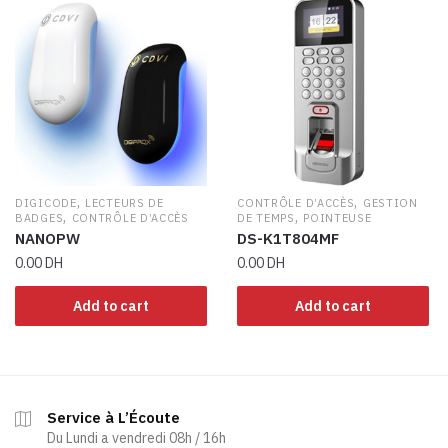
,
,
DIGICODE
LECTEURS DE
CONTRÔLE D’ACCÈS
GESTION
,
,
BADGES
CONTRÔLE D’ACCÈS
DE TEMPS
POINTEUSE
NANOPW
DS-K1T804MF
0.00
DH
0.00
DH
Add to cart
Add to cart
Service à L’Écoute
Du Lundi a vendredi 08h / 16h