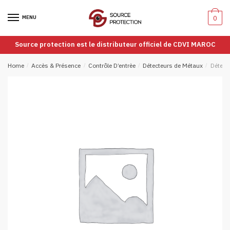
Passer
Aller
à
au
MENU
0
la
contenu
navigation
Source protection est le distributeur officiel de CDVI MAROC
Home
/
Accès & Présence
/
Contrôle D’entrèe
/
Détecteurs de Métaux
/
Détect