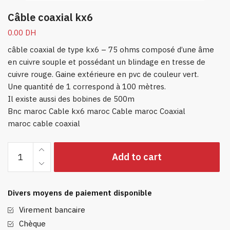
Câble coaxial kx6
0.00
DH
câble coaxial de type kx6 – 75 ohms composé d’une âme
en cuivre souple et possédant un blindage en tresse de
cuivre rouge. Gaine extérieure en pvc de couleur vert.
Une quantité de 1 correspond à 100 mètres.
Il existe aussi des bobines de 500m
Bnc maroc
Cable kx6 maroc
Cable maroc
Coaxial
maroc
cable coaxial
Câble
Add to cart
coaxial
kx6
quantity
Divers moyens de paiement disponible
Virement bancaire
Chèque