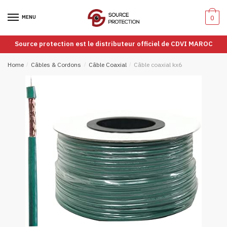
Passer
Aller
à
au
MENU
0
la
contenu
navigation
Source protection est le distributeur officiel de CDVI MAROC
Home
/
Câbles & Cordons
/
Câble Coaxial
/
Câble coaxial kx6