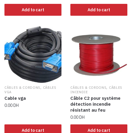
Add to cart
Add to cart
,
,
CÂBLES & CORDONS
CÂBLES
CÂBLES & CORDONS
CÂBLES
VGA
INCENDIE
Cable vga
Câble C2 pour système
détection incendie
0.00
DH
résistant au feu
0.00
DH
Add to cart
Add to cart